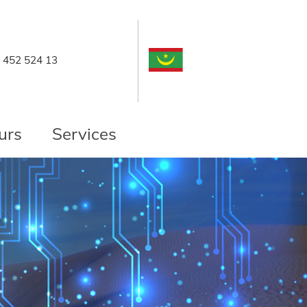
452 524 13
urs
Services
slide
2